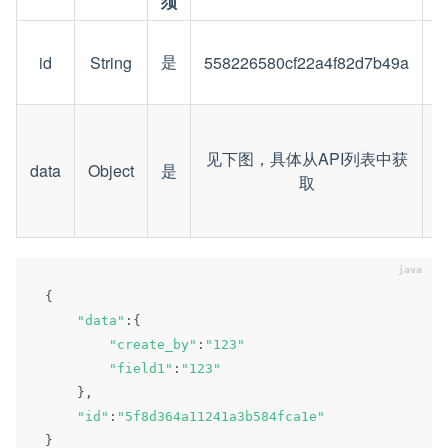
须
是
id
String
558226580cf22a4f82d7b49a
见下图，具体从API列表中获
data
Object
是
取
{
"data"
:
{
"create_by"
:
"123"
"field1"
:
"123"
}
,
"id"
:
"5f8d364a11241a3b584fca1e"
}