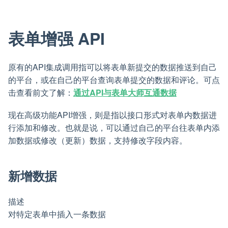
表单增强 API
原有的API集成调用指可以将表单新提交的数据推送到自己
的平台，或在自己的平台查询表单提交的数据和评论。可点
击查看前文了解：
通过API与表单大师互通数据
现在高级功能API增强，则是指以接口形式对表单内数据进
行添加和修改。也就是说，可以通过自己的平台往表单内添
加数据或修改（更新）数据，支持修改字段内容。
新增数据
描述
对特定表单中插入一条数据