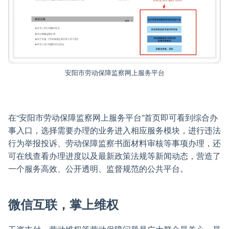
安阳市劳动保障监察网上服务平台
在“安阳市劳动保障监察网上服务平台”首页即可看到综合办
事入口，选择需要办理的业务进入相应服务模块，进行违法
行为举报投诉、劳动保障监察书面材料审核等事项办理，还
可在线查看办理进度以及最新政策法规等新闻动态，营造了
一个服务高效、公开透明、监督规范的公共平台。
微信互联，掌上维权