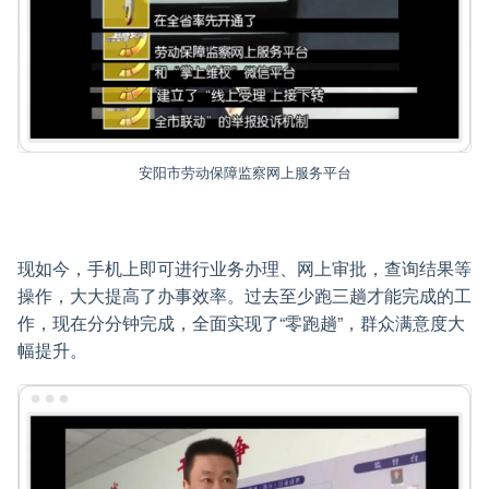
安阳市劳动保障监察网上服务平台
现如今，手机上即可进行业务办理、网上审批，查询结果等
操作，大大提高了办事效率。过去至少跑三趟才能完成的工
作，现在分分钟完成，全面实现了“零跑趟”，群众满意度大
幅提升。