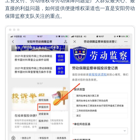
工资支付、劳动维权等劳动保障问题是广大群众最关心、最
直接的利益问题，如何提供便捷维权渠道也一直是安阳劳动
保障监察支队关注的重点。