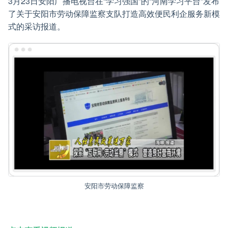
3月23日安阳广播电视台在“学习强国”的“河南学习平台”发布
了关于安阳市劳动保障监察支队打造高效便民利企服务新模
式的采访报道。
安阳市劳动保障监察