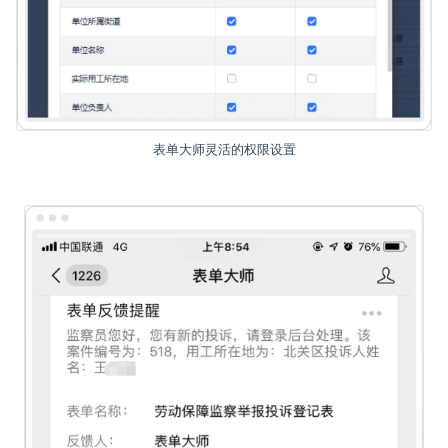
表单大师灵活的权限设置