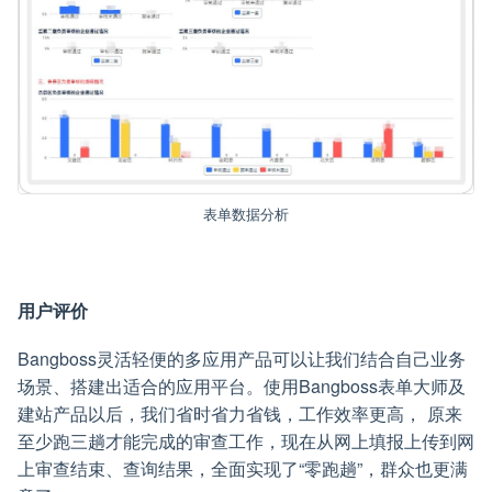
表单数据分析
用户评价
Bangboss灵活轻便的多应用产品可以让我们结合自己业务
场景、搭建出适合的应用平台。使用Bangboss表单大师及
建站产品以后，我们省时省力省钱，工作效率更高， 原来
至少跑三趟才能完成的审查工作，现在从网上填报上传到网
上审查结束、查询结果，全面实现了“零跑趟”，群众也更满