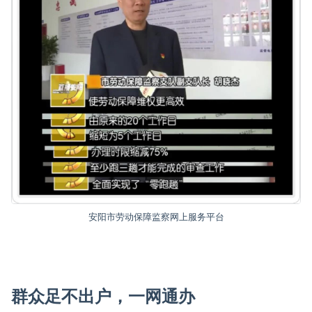
安阳市劳动保障监察网上服务平台
群众足不出户，一网通办