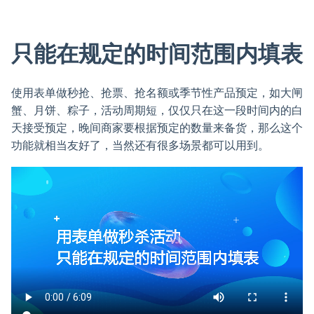
只能在规定的时间范围内填表
使用表单做秒抢、抢票、抢名额或季节性产品预定，如大闸
蟹、月饼、粽子，活动周期短，仅仅只在这一段时间内的白
天接受预定，晚间商家要根据预定的数量来备货，那么这个
功能就相当友好了，当然还有很多场景都可以用到。