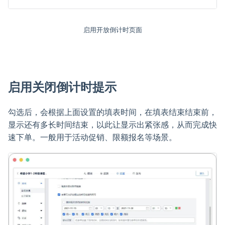
启用开放倒计时页面
启用关闭倒计时提示
勾选后，会根据上面设置的填表时间，在填表结束结束前，
显示还有多长时间结束，以此让显示出紧张感，从而完成快
速下单。一般用于活动促销、限额报名等场景。