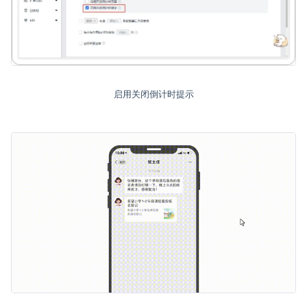
启用关闭倒计时提示