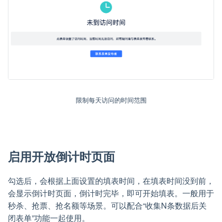
限制每天访问的时间范围
启用开放倒计时页面
勾选后，会根据上面设置的填表时间，在填表时间没到前，
会显示倒计时页面，倒计时完毕，即可开始填表。一般用于
秒杀、抢票、抢名额等场景。可以配合“收集N条数据后关
闭表单”功能一起使用。