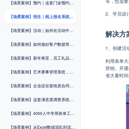
等，也需要
【场景案例】预约｜这套门诊预约系统，助力“医”路畅通
2、学员设
【场景案例】招生｜线上报名系统，让复杂工作变简单
【场景案例】活动｜如何在活动中一站式完成报名+签到+核销？
解决方
【场景案例】如何做好客户数据管理？这个方法很重要！
1、创建活
【场景案例】新年将至，员工礼品兑换系统，速来get！
利用表单大
营销。开通
【场景案例】艺术赛事管理系统，轻松报考一步到位！
省大量时间
【场景案例】企业还在签纸质合同？2025年，电子合同了解一下？
【场景案例】这套满意度调查系统，让医院服务大升级！
【场景案例】4000人中学用表单工具破解3大招生难题，零代码提效翻倍！
【场景案例】从Excel数据混乱到流程自动化：这家制造企业如何用表单工具实现管理破局？