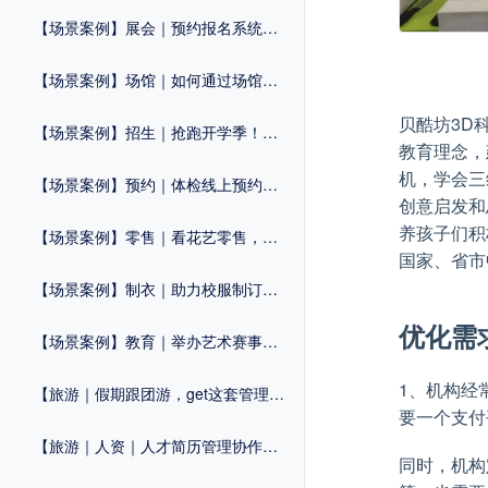
【场景案例】展会｜预约报名系统，优化展会流程，拒绝“忙乱杂”
【场景案例】场馆｜如何通过场馆预约系统提升运营效率？
贝酷坊3D
【场景案例】招生｜抢跑开学季！这套「招生系统」提前收藏
教育理念，
机，学会三
【场景案例】预约｜体检线上预约系统怎么做？
创意启发和
养孩子们积
【场景案例】零售｜看花艺零售，如何打造自己的线上商城？
国家、省市
【场景案例】制衣｜助力校服制订流程化，提高管理效率！
优化需
【场景案例】教育｜举办艺术赛事，这套活动解决方案建议知道！
1、机构经
【旅游｜假期跟团游，get这套管理系统，提升效率不止一点！
要一个支付
【旅游｜人资｜人才简历管理协作工具，让招聘更轻松！
同时，机构