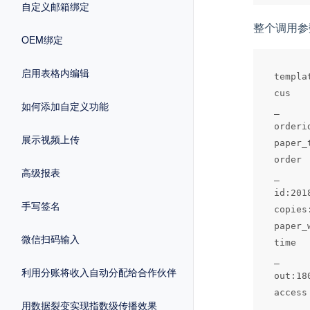
自定义邮箱绑定
整个调用参
OEM绑定
启用表格内编辑
templa
cus

如何添加自定义功能
_

orderi
展示视频上传
paper_t
order

高级报表
_

id:2018
手写签名
copies:
paper_
微信扫码输入
time

_

利用分账将收入自动分配给合作伙伴
out:180
access

用数据裂变实现指数级传播效果
_
