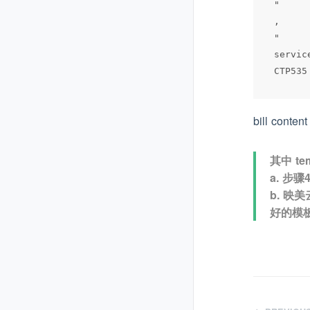
"

,

"

servic
bill con
其中 t
a. 步
b. 映
好的模板