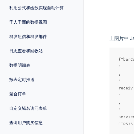
利用公式和函数实现自动计算
千人千面的数据视图
群发短信和群发邮件
上图片中 Js
日志查看和回收站
{"bar
数据明细表
"

,

报表定时推送
"

recei
聚合订单
"

,

自定义域名访问表单
"

servic
查询用户购买信息