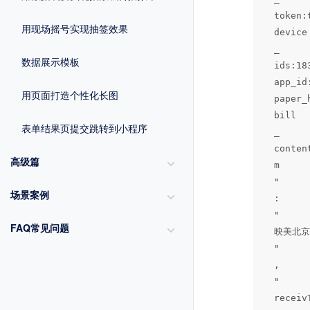
token:t
用现场摇号实现抽签效果
device

_

数据展示模板
ids:18
app_id
用页面打造个性化长图
paper_
bill

表单结果页提交跳转到小程序
_

conten
高级篇
m

"

场景案例
:

"

FAQ常见问题
映美北京分
"

,

"

recei