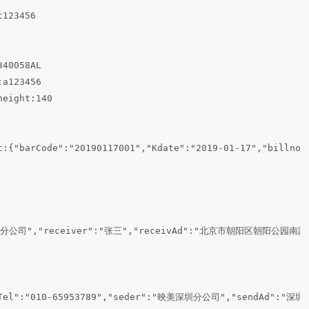
123456

340058AL

:a123456

height:140

t:{"barCode":"20190117001","Kdate":"2019-01-17","billno":
公司","receiver":"张三","receivAd":"北京市朝阳区朝阳公园南路 
vTel":"010-65953789","seder":"映美深圳分公司","sendAd":