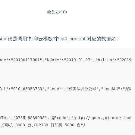
映美云打印
on 便是调用“打印云模板”中 bill_content 对应的数据如：
Code":"20190117001","Kdate":"2019-01-17","billno":"8
vTel":"010-65953789","seder":"映美深圳分公司","sendAd":
eTel":"0755-8889998","QRcode":"http://open.jolimark.co