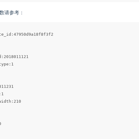
数请参考：
te_id:47950d9a18f8f3f2

d:2018011121

ype:1

11231

1

width:210


