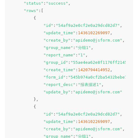
"status"
:
"success"
,
"rows"
:
[
{
"id"
:
"54af9a2e0cf2e0a29dcd82d7"
,
"update_time"
:
1436102269097
,
"create_by"
:
"apidemo@jsform.com"
,
"group_name"
:
"分组1"
,
"report_name"
:
"1"
,
"group_id"
:
"55ae4ea62e8f1176ff214540"
,
"create_time"
:
1420794414952
,
"form_id"
:
"545b974a0cf2ba5432bebe75"
,
"report_desc"
:
"报表描述1"
,
"update_by"
:
"apidemo@jsform.com"
}
,
{
"id"
:
"54af9a2e0cf2e0a29dcd82d7"
,
"update_time"
:
1436102269097
,
"create_by"
:
"apidemo@jsform.com"
,
"group_name"
:
"分组1"
,