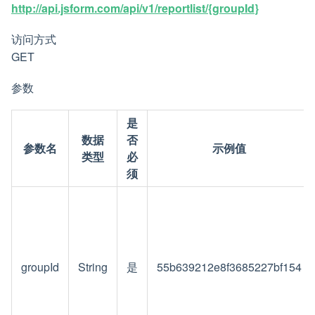
http://api.jsform.com/api/v1/reportlist/{groupId}
访问方式
GET
参数
是
数据
否
参数名
示例值
类型
必
须
groupId
String
是
55b639212e8f3685227bf154