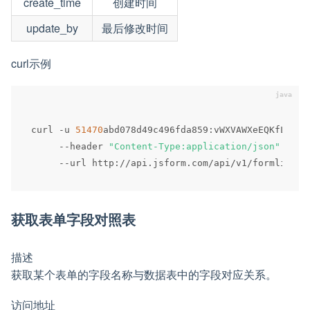
create_time
创建时间
update_by
最后修改时间
curl示例
curl 
-
u 
51470
abd078d49c496fda859
:
vWXVAWXeEQKfLlerF
--
header 
"Content-Type:application/json"
 \

--
url http
:
/
/
api
.
jsform
.
com
/
api
/
v1
/
formlist
/
5
获取表单字段对照表
描述
获取某个表单的字段名称与数据表中的字段对应关系。
访问地址