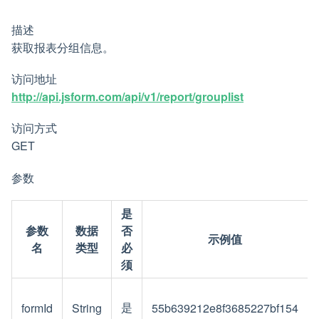
描述
获取报表分组信息。
访问地址
http://api.jsform.com/api/v1/report/grouplist
访问方式
GET
参数
是
参数
数据
否
示例值
名
类型
必
须
是
formId
String
55b639212e8f3685227bf154