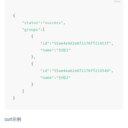
{
"status"
:
"success"
,
"groups"
:
[
{
"id"
:
"55ae4e9d2e8f1176ff21453f"
,
"name"
:
"分组1"
}
,
{
"id"
:
"55ae4ea62e8f1176ff214540"
,
"name"
:
"分组2"
}
]
}
curl示例