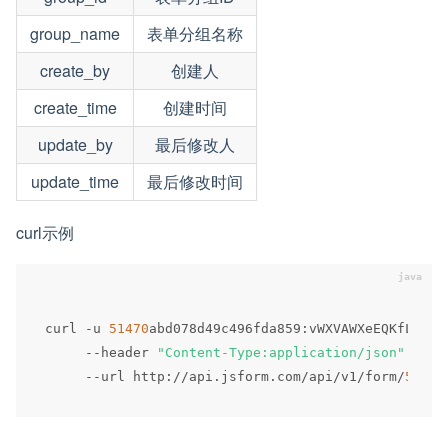
group_name
表单分组名称
create_by
创建人
create_time
创建时间
update_by
最后修改人
update_time
最后修改时间
curl示例
curl 
-
u 
51470
abd078d49c496fda859
:
vWXVAWXeEQKfLlerF
--
header 
"Content-Type:application/json"
 \

--
url http
:
/
/
api
.
jsform
.
com
/
api
/
v1
/
form
/
55