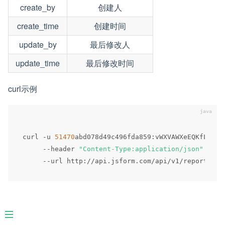
create_by
创建人
create_time
创建时间
update_by
最后修改人
update_time
最后修改时间
curl示例
curl 
-
u 
51470
abd078d49c496fda859
:
vWXVAWXeEQKfLlerF
--
header 
"Content-Type:application/json"
 \

--
url http
:
/
/
api
.
jsform
.
com
/
api
/
v1
/
reportlist