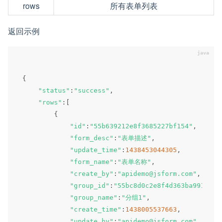
rows
所有表单列表
返回示例
{
"status"
:
"success"
,
"rows"
:
[
{
"id"
:
"55b639212e8f3685227bf154"
,
"form_desc"
:
"表单描述"
,
"update_time"
:
1438453044305
,
"form_name"
:
"表单名称"
,
"create_by"
:
"apidemo@jsform.com"
,
"group_id"
:
"55bc8d0c2e8f4d363ba991c9"
,
"group_name"
:
"分组1"
,
"create_time"
:
1438005537663
,
"update_by"
:
"apidemo@jsform.com"