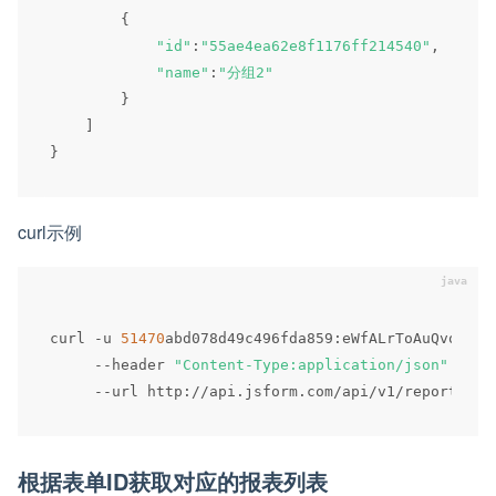
{
"id"
:
"55ae4ea62e8f1176ff214540"
,
"name"
:
"分组2"
}
]
}
curl示例
curl 
-
u 
51470
abd078d49c496fda859
:
eWfALrToAuQvo47zD
--
header 
"Content-Type:application/json"
 \

--
url http
:
/
/
api
.
jsform
.
com
/
api
/
v1
/
report
/
根据表单ID获取对应的报表列表