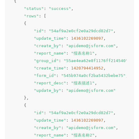
{
"status"
:
"success"
,
"rows"
:
[
{
"id"
:
"54af9a2e0cf2e0a29dcd82d7"
,
"update_time"
:
1436102269097
,
"create_by"
:
"apidemo@jsform.com"
,
"report_name"
:
"报表名称1"
,
"group_id"
:
"55ae4ea62e8f1176ff214540"
,
"create_time"
:
1420794414952
,
"form_id"
:
"545b974a0cf2ba5432bebe75"
,
"report_desc"
:
"报表描述1"
,
"update_by"
:
"apidemo@jsform.com"
}
,
{
"id"
:
"54af9a2e0cf2e0a29dcd82d7"
,
"update_time"
:
1436102269097
,
"create_by"
:
"apidemo@jsform.com"
,
"report_name"
:
"报表名称2"
,