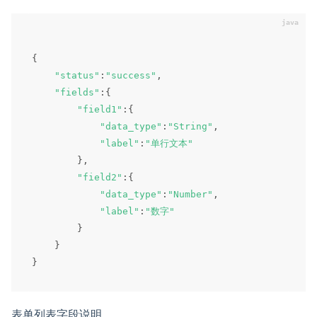
{
"status"
:
"success"
,
"fields"
:
{
"field1"
:
{
"data_type"
:
"String"
,
"label"
:
"单行文本"
}
,
"field2"
:
{
"data_type"
:
"Number"
,
"label"
:
"数字"
}
}
}
表单列表字段说明