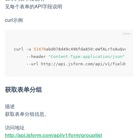
见每个表单的API字段说明
curl示例
curl 
-
u 
51470
abd078d49c496fda859
:
eWfALrToAuQvo47zD
--
header 
"Content-Type:application/json"
 \

--
url http
:
/
/
api
.
jsform
.
com
/
api
/
v1
/
fields
/
558
获取表单分组
描述
获取表单分组信息。
访问地址
http://api.jsform.com/api/v1/form/grouplist