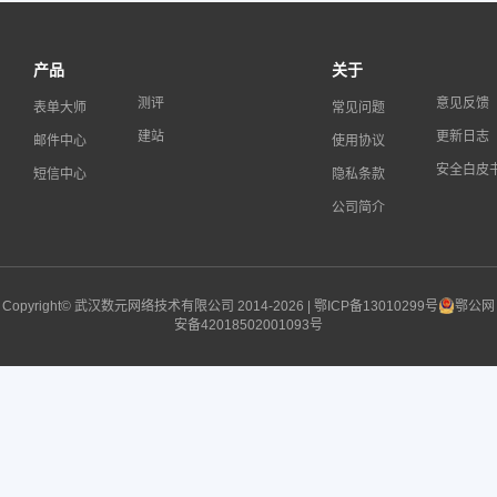
产品
关于
测评
意见反馈
表单大师
常见问题
建站
更新日志
邮件中心
使用协议
安全白皮
短信中心
隐私条款
公司简介
Copyright© 武汉数元网络技术有限公司 2014-2026 |
鄂ICP备13010299号
鄂公网
安备42018502001093号