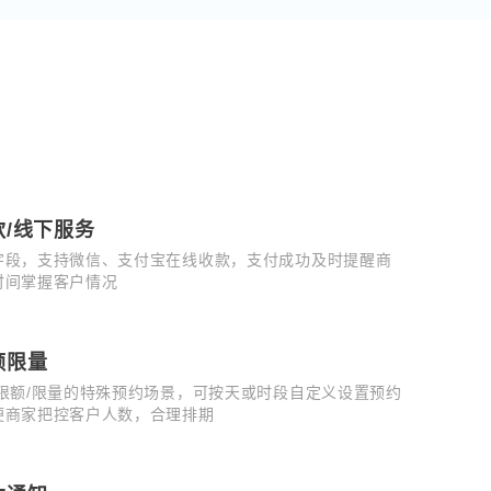
款/线下服务
字段，支持微信、支付宝在线收款，支付成功及时提醒商
时间掌握客户情况
额限量
/限额/限量的特殊预约场景，可按天或时段自定义设置预约
便商家把控客户人数，合理排期