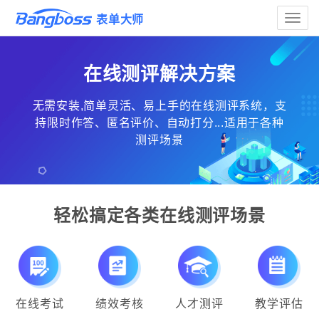
Toggle
表单大师
naviga
在线测评解决方案
无需安装,简单灵活、易上手的在线测评系统，支
持限时作答、匿名评价、自动打分...适用于各种
测评场景
轻松搞定各类在线测评场景
在线考试
绩效考核
人才测评
教学评估