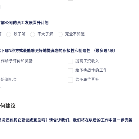
训
否了解公司的员工发展晋升计划
解
较了解
不大了解
完全不知道
为以下哪3种方式最能够更好地提高您的积极性和创造性 （最多选3项）
工作给予评价和奖励
提高工资收入
利
给予挑战性的工作
多培训机会
给予职位晋升
可
何建议
状况还有其它建议或意见吗？请告诉我们，我们将在以后的工作中进一步完善