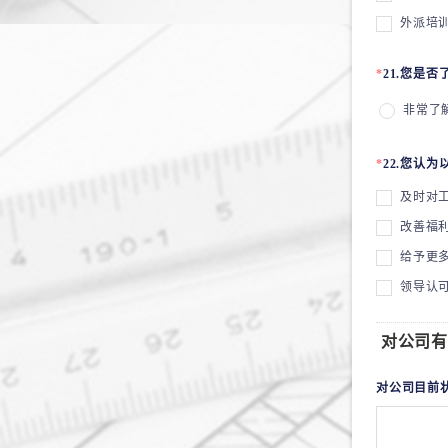
外派培
*
21.您是
非常了
*
22.您认
及时对
改善福
给予更
领导认
对公司有
对公司目前