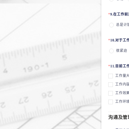
*
9.在工作
总是计
*
10.对于
很紧迫
*
11.目前
工作量
工作内
工作效
工作环
沟通及管