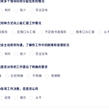
出现有多个领导向你分配任务的情况
有时
极少
完全没有
通过何种方式向上级汇报工作情况
面报告
定期口头汇报
不定期书面报告
随意口头汇报
从
是否会主动和你沟通，了解你工作中的困难和思想状况
有时
极少
完全没有
上级是否对你的工作提出了明确的要求
确
比较明确
不明确
很模糊
司的各项工作决策，您是否认同
经常
偶尔
从不