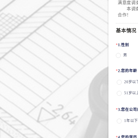
满意度调
本调查为
合作！
基本情况
*
1.性别
男
*
2.您的年龄
20岁以
51岁以
*
3.您在公
1年以
*
4.您的学历