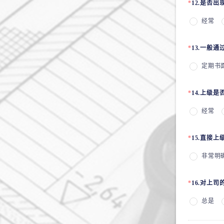
*
12.是否
经常
*
13.一般
定期书
*
14.上级
经常
*
15.直接
非常明
*
16.对上
总是