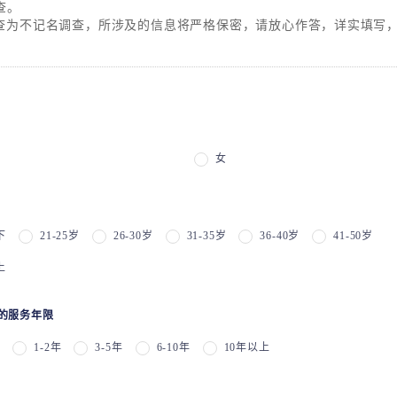
查。
不记名调查，所涉及的信息将严格保密，请放心作答，
详实填写
女
下
21-25岁
26-30岁
31-35岁
36-40岁
41-50岁
上
司的服务年限
下
1-2年
3-5年
6-10年
10年以上