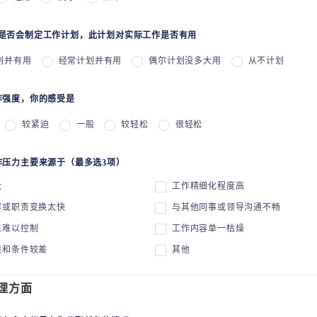
前是否会制定工作计划，此计划对实际工作是否有用
划并有用
经常计划并有用
偶尔计划没多大用
从不计划
工作强度，你的感受是
较紧迫
一般
较轻松
很轻松
工作压力主要来源于（最多选3项）
大
工作精细化程度高
容或职责变换太快
与其他同事或领导沟通不畅
果难以控制
工作内容单一枯燥
境和条件较差
其他
理方面