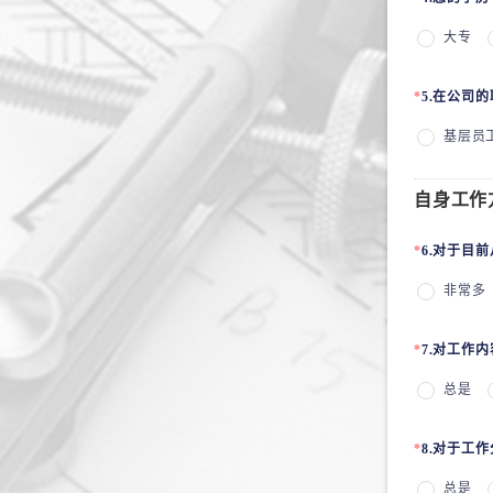
大专
*
5.在公司
基层员
自身工作
*
6.对于目
非常多
*
7.对工作
总是
*
8.对于工
总是