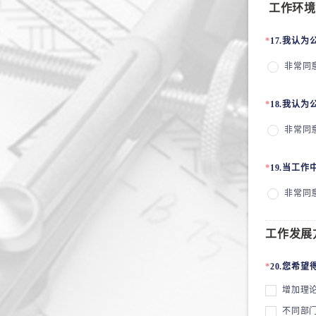
工作环境
*
17.我认
非常同
*
18.我认
非常同
*
19.当工
非常同
工作发展
*
20.您希
增加理
不同部