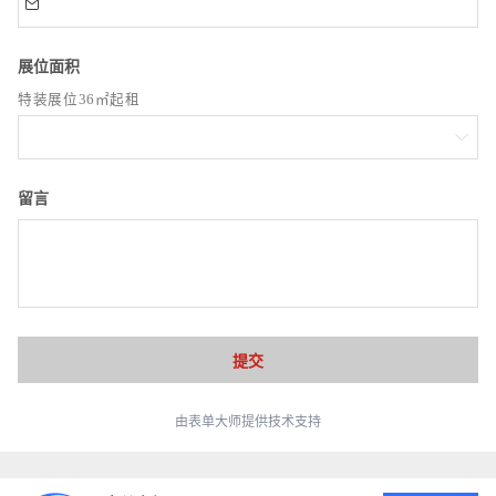

展位面积
特装展位36㎡起租

留言
由表单大师提供技术支持